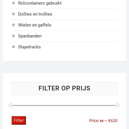
Rolcontainers gebruikt
Dollies en trollies
Wielen en gaffels
Spanbanden
Stapelracks
FILTER OP PRIJS
Filter
Min
Max
Price:
—
€620
€0