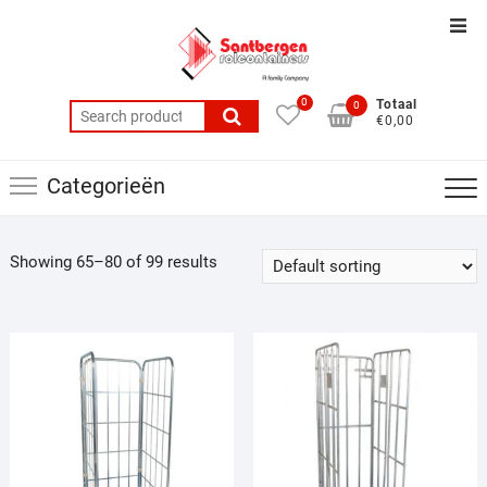
Ga
Top
naar
balk
de
men
inhoud
0
Totaal
0
Search
€0,00
for:
Categorieën
Showing 65–80 of 99 results