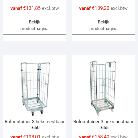
€
131,85
€
139,20
vanaf
excl.btw
vanaf
excl.btw
This
T
Bekijk
Bekijk
product
p
productpagina
productpagina
has
h
multiple
m
variants.
v
The
T
options
o
may
m
be
b
chosen
c
on
o
the
t
product
p
page
p
Rolcontainer 3-heks nestbaar
Rolcontainer 3-heks nestbaar
1660
1665
€
198,01
€
158,40
vanaf
excl.btw
vanaf
excl.btw