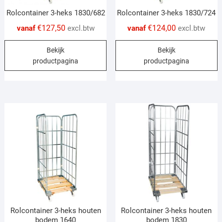
page
p
Rolcontainer 3-heks 1830/682
Rolcontainer 3-heks 1830/724
€
127,50
€
124,00
vanaf
excl.btw
vanaf
excl.btw
This
T
Bekijk
Bekijk
product
p
productpagina
productpagina
has
h
multiple
m
variants.
v
The
T
options
o
may
m
be
b
chosen
c
on
o
the
t
product
p
page
p
Rolcontainer 3-heks houten
Rolcontainer 3-heks houten
bodem 1640
bodem 1830