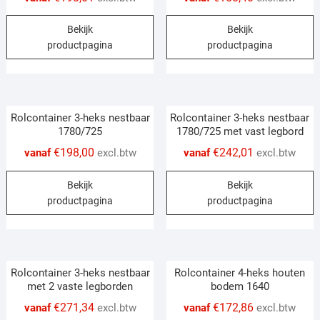
This
T
Bekijk
Bekijk
product
p
productpagina
productpagina
has
h
multiple
m
variants.
v
The
T
Rolcontainer 3-heks nestbaar
Rolcontainer 3-heks nestbaar
options
o
1780/725
1780/725 met vast legbord
may
m
€
198,00
€
242,01
vanaf
excl.btw
vanaf
excl.btw
be
b
chosen
c
This
T
Bekijk
Bekijk
on
o
product
p
productpagina
productpagina
the
t
has
h
product
p
multiple
m
page
p
variants.
v
The
T
Rolcontainer 3-heks nestbaar
Rolcontainer 4-heks houten
options
o
met 2 vaste legborden
bodem 1640
may
m
€
271,34
€
172,86
vanaf
excl.btw
vanaf
excl.btw
be
b