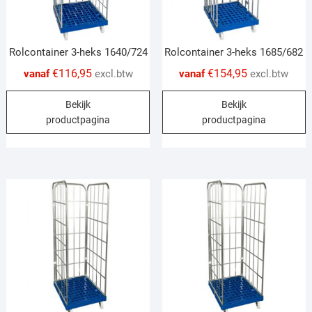
Rolcontainer 3-heks 1640/724
Rolcontainer 3-heks 1685/682
€
116,95
€
154,95
vanaf
excl.btw
vanaf
excl.btw
This
T
Bekijk
Bekijk
product
p
productpagina
productpagina
has
h
multiple
m
variants.
v
The
T
options
o
may
m
be
b
chosen
c
on
o
the
t
product
p