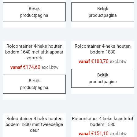
chosen
c
This
T
Bekijk
Bekijk
on
o
product
p
productpagina
productpagina
the
t
has
h
product
p
multiple
m
page
p
variants.
v
The
T
Rolcontainer 4-heks houten
Rolcontainer 4-heks houten
options
o
bodem 1640 met uitklapbaar
bodem 1830
may
m
voorrek
€
183,70
vanaf
excl.btw
be
b
€
174,60
vanaf
excl.btw
chosen
c
T
Bekijk
This
on
o
p
Bekijk
productpagina
product
the
t
h
productpagina
has
product
p
m
multiple
page
p
v
variants.
T
The
o
Rolcontainer 4-heks houten
Rolcontainer 4-heks kunststof
options
m
bodem 1830 met tweedelige
bodem 1530
may
b
deur
€
151,10
vanaf
excl.btw
be
c