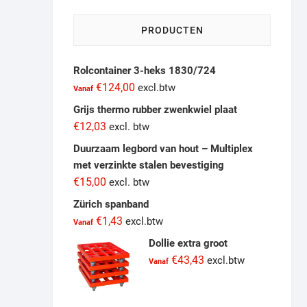
page
PRODUCTEN
Rolcontainer 3-heks 1830/724
€
124,00
excl.btw
Vanaf
Grijs thermo rubber zwenkwiel plaat
€
12,03
excl. btw
Duurzaam legbord van hout – Multiplex
met verzinkte stalen bevestiging
€
15,00
excl. btw
Zürich spanband
€
1,43
excl.btw
Vanaf
Dollie extra groot
€
43,43
excl.btw
Vanaf