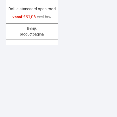
page
Dollie standaard open rood
€
31,06
vanaf
excl.btw
This
Bekijk
product
productpagina
has
multiple
variants.
The
options
may
be
chosen
on
the
product
page