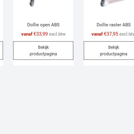
Dollie open ABS
Dollie raster ABS
€
33,99
€
37,95
vanaf
excl.btw
vanaf
excl.bt
This
This
Bekijk
Bekijk
product
product
productpagina
productpagina
has
has
multiple
multiple
variants.
variants.
The
The
options
options
may
may
be
be
chosen
chosen
on
on
the
the
product
product