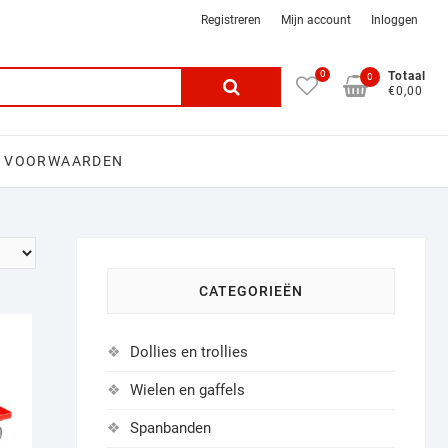
Registreren
Mijn account
Inloggen
0
Search
Totaal
0
€0,00
for:
 VOORWAARDEN
CATEGORIEËN
Dollies en trollies
Wielen en gaffels
Spanbanden