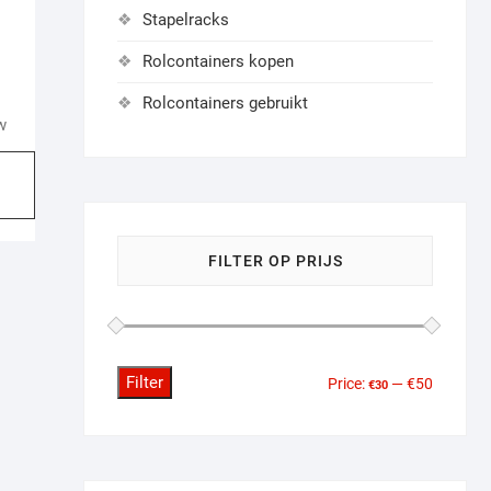
Stapelracks
Rolcontainers kopen
Rolcontainers gebruikt
w
This
product
has
multiple
FILTER OP PRIJS
variants.
The
options
may
be
Filter
Min
Max
Price:
—
€50
€30
chosen
price
price
on
the
product