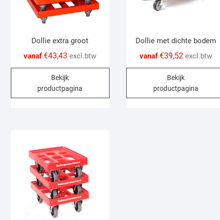
Dollie extra groot
Dollie met dichte bodem
€
43,43
€
39,52
vanaf
excl.btw
vanaf
excl.btw
This
Bekijk
Bekijk
product
productpagina
productpagina
has
multiple
variants.
The
options
may
be
chosen
on
the
product