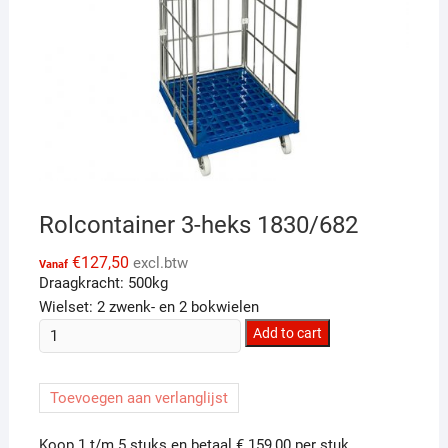
Rolcontainer 3-heks 1830/682
€
127,50
excl.btw
Vanaf
Draagkracht: 500kg
Wielset: 2 zwenk- en 2 bokwielen
Rolcontainer
Add to cart
3-
heks
Toevoegen aan verlanglijst
1830/682
quantity
Koop 1 t/m 5 stuks en betaal € 159,00 per stuk