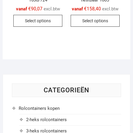
1630/724
nestbaar 1665
options
option
€
90,07
€
158,40
vanaf
excl.btw
vanaf
excl.btw
may
may
This
This
be
be
Select options
Select options
product
produc
chosen
chose
has
has
on
on
multiple
multip
the
the
variants.
variant
product
produc
The
The
page
page
options
option
may
may
be
be
chosen
chose
on
on
CATEGORIEËN
the
the
product
produc
Rolcontainers kopen
page
page
2-heks rolcontainers
3-heks rolcontainers