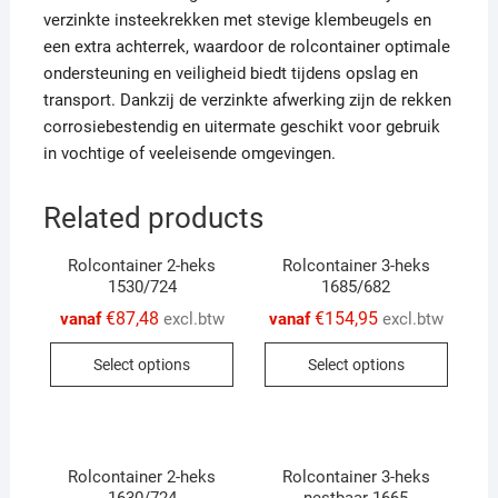
verzinkte insteekrekken met stevige klembeugels en
een extra achterrek, waardoor de rolcontainer optimale
ondersteuning en veiligheid biedt tijdens opslag en
transport. Dankzij de verzinkte afwerking zijn de rekken
corrosiebestendig en uitermate geschikt voor gebruik
in vochtige of veeleisende omgevingen.
Related products
Rolcontainer 2-heks
Rolcontainer 3-heks
1530/724
1685/682
€
87,48
€
154,95
vanaf
excl.btw
vanaf
excl.btw
This
This
Select options
Select options
product
produc
has
has
multiple
multip
variants.
variant
Rolcontainer 2-heks
Rolcontainer 3-heks
The
The