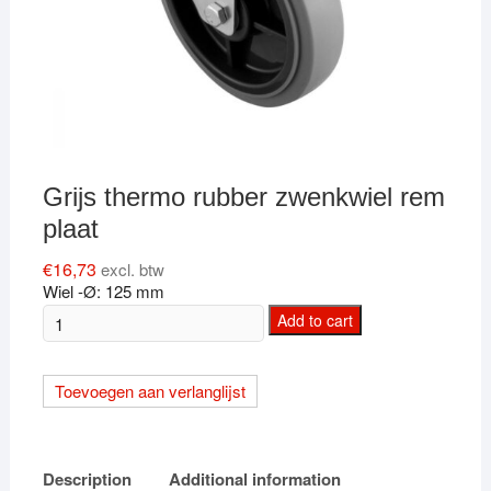
Grijs thermo rubber zwenkwiel rem
plaat
€
16,73
excl. btw
Wiel -Ø: 125 mm
Grijs
Add to cart
thermo
rubber
Toevoegen aan verlanglijst
zwenkwiel
rem
plaat
quantity
Description
Additional information