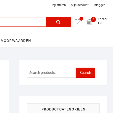
Registreren
Mijn account
Inloggen
0
Search
Totaal
0
€0,00
for:
 VOORWAARDEN
Search
Search
for:
PRODUCTCATEGORIEËN