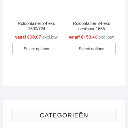
has
has
multiple
multipl
variants.
variant
Rolcontainer 2-heks
Rolcontainer 3-heks
The
The
1630/724
nestbaar 1665
options
option
€
90,07
€
158,40
vanaf
excl.btw
vanaf
excl.btw
may
may
This
This
be
be
Select options
Select options
product
produc
chosen
chose
has
has
on
on
multiple
multipl
the
the
variants.
variant
product
produc
The
The
page
page
options
option
may
may
be
be
chosen
chose
on
on
CATEGORIEËN
the
the
product
produc