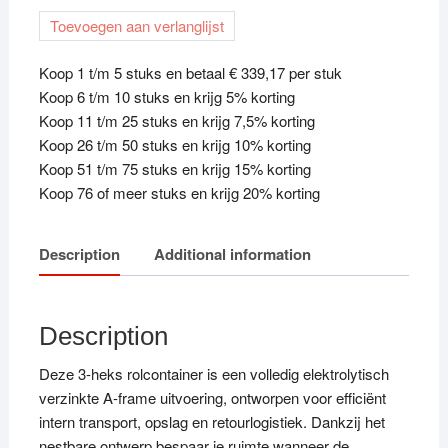
heks
Toevoegen aan verlanglijst
nestbaar
met
Koop 1 t/m 5 stuks en betaal € 339,17 per stuk
2
Koop 6 t/m 10 stuks en krijg 5% korting
vaste
Koop 11 t/m 25 stuks en krijg 7,5% korting
legborden
Koop 26 t/m 50 stuks en krijg 10% korting
quantity
Koop 51 t/m 75 stuks en krijg 15% korting
Koop 76 of meer stuks en krijg 20% korting
Description
Additional information
Description
Deze 3-heks rolcontainer is een volledig elektrolytisch
verzinkte A-frame uitvoering, ontworpen voor efficiënt
intern transport, opslag en retourlogistiek. Dankzij het
nestbare ontwerp bespaar je ruimte wanneer de