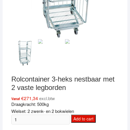
Rolcontainer 3-heks nestbaar met
2 vaste legborden
€
271,34
excl.btw
Vanaf
Draagkracht: 500kg
Wielset: 2 zwenk- en 2 bokwielen
Rolcontainer
Add to cart
3-