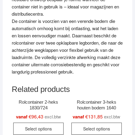
container niet in gebruik is – ideaal voor magazijnen en
distributiecentra.
De container is voorzien van een verende bodem die
automatisch omhoog komt bij ontlasting, wat het laden
en lossen eenvoudiger maakt. Daarnaast beschikt de
rolcontainer over twee opklapbare legborden, die naar de
achterzijde wegklappen voor flexibel gebruik van de
laadruimte. De volledig verzinkte afwerking maakt deze
container uitermate corrosiebestendig en geschikt voor
langdurig professioneel gebruik.
Related products
Rolcontainer 2-heks
Rolcontainer 3-heks
1830/724
houten bodem 1640
€
96,43
€
131,85
vanaf
excl.btw
vanaf
excl.btw
This
This
Select options
Select options
product
produc