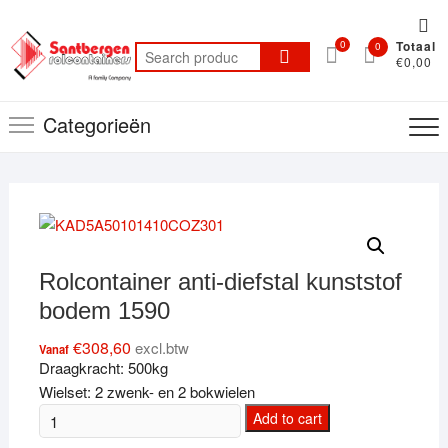
Ga
Top
naar
0
Totaal
bal
0
Search
de
€0,00
for:
me
inhoud
Categorieën
Rolcontainer anti-diefstal kunststof
bodem 1590
€
308,60
excl.btw
Vanaf
Draagkracht: 500kg
Wielset: 2 zwenk- en 2 bokwielen
Rolcontainer
Add to cart
anti-