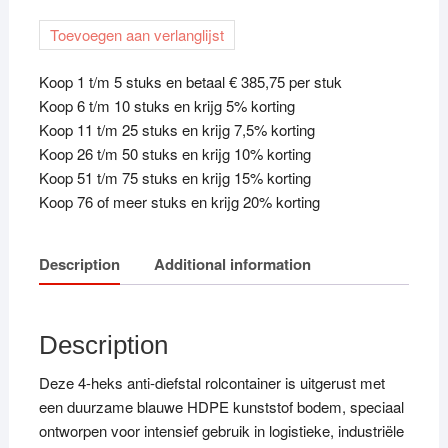
diefstal
Toevoegen aan verlanglijst
kunststof
bodem
Koop 1 t/m 5 stuks en betaal € 385,75 per stuk
1590
Koop 6 t/m 10 stuks en krijg 5% korting
quantity
Koop 11 t/m 25 stuks en krijg 7,5% korting
Koop 26 t/m 50 stuks en krijg 10% korting
Koop 51 t/m 75 stuks en krijg 15% korting
Koop 76 of meer stuks en krijg 20% korting
Description
Additional information
Description
Deze 4-heks anti-diefstal rolcontainer is uitgerust met
een duurzame blauwe HDPE kunststof bodem, speciaal
ontworpen voor intensief gebruik in logistieke, industriële