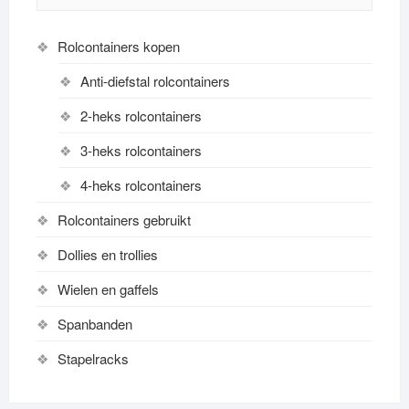
the
the
product
produc
Rolcontainers kopen
page
page
Anti-diefstal rolcontainers
2-heks rolcontainers
3-heks rolcontainers
4-heks rolcontainers
Rolcontainers gebruikt
Dollies en trollies
Wielen en gaffels
Spanbanden
Stapelracks