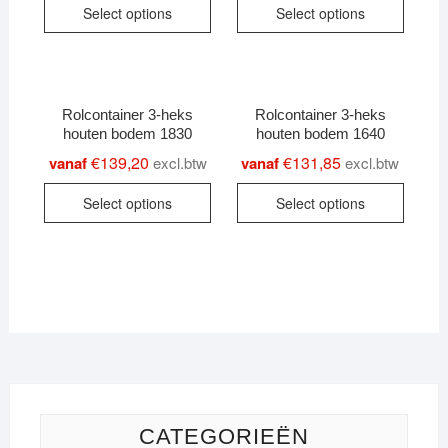
Select options
Select options
product
produc
has
has
multiple
multipl
variants.
variant
Rolcontainer 3-heks
Rolcontainer 3-heks
The
The
houten bodem 1830
houten bodem 1640
options
option
€
139,20
€
131,85
vanaf
excl.btw
vanaf
excl.btw
may
may
This
This
be
be
Select options
Select options
product
produc
chosen
chose
has
has
on
on
multiple
multipl
the
the
variants.
variant
product
produc
The
The
page
page
options
option
may
may
be
be
chosen
chose
on
on
CATEGORIEËN