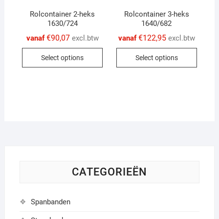
variants.
variant
Rolcontainer 2-heks
Rolcontainer 3-heks
The
The
1630/724
1640/682
options
option
€
90,07
€
122,95
vanaf
excl.btw
vanaf
excl.btw
may
may
This
This
be
be
Select options
Select options
product
produc
chosen
chose
has
has
on
on
multiple
multip
the
the
variants.
variant
product
produc
The
The
page
page
options
option
may
may
be
be
chosen
chose
on
on
CATEGORIEËN
the
the
product
produc
Spanbanden
page
page