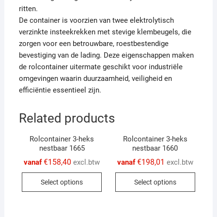
ritten.
De container is voorzien van twee elektrolytisch
verzinkte insteekrekken met stevige klembeugels, die
zorgen voor een betrouwbare, roestbestendige
bevestiging van de lading. Deze eigenschappen maken
de rolcontainer uitermate geschikt voor industriële
omgevingen waarin duurzaamheid, veiligheid en
efficiëntie essentieel zijn.
Related products
Rolcontainer 3-heks
Rolcontainer 3-heks
nestbaar 1665
nestbaar 1660
€
158,40
€
198,01
vanaf
excl.btw
vanaf
excl.btw
This
This
Select options
Select options
product
produc
has
has
multiple
multip