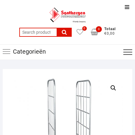
Ga
Top
naar
balk
de
men
inhoud
0
Totaal
0
Search
€0,00
for:
Categorieën