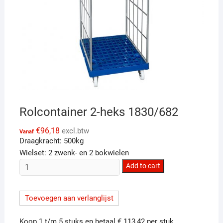
Rolcontainer 2-heks 1830/682
€
96,18
excl.btw
Vanaf
Draagkracht: 500kg
Wielset: 2 zwenk- en 2 bokwielen
Rolcontainer
Add to cart
2-
heks
Toevoegen aan verlanglijst
1830/682
quantity
Koop 1 t/m 5 stuks en betaal € 113,42 per stuk