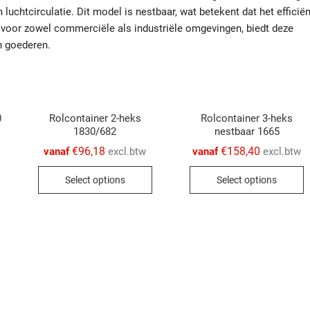
luchtcirculatie. Dit model is nestbaar, wat betekent dat het efficiën
l voor zowel commerciële als industriële omgevingen, biedt deze
n goederen.
0
Rolcontainer 2-heks
Rolcontainer 3-heks
1830/682
nestbaar 1665
€
96,18
€
158,40
vanaf
excl.btw
vanaf
excl.btw
This
This
T
product
Select options
Select options
product
p
has
has
h
multiple
multiple
m
variants.
variants.
v
The
The
T
options
options
o
may
may
m
be
be
b
chosen