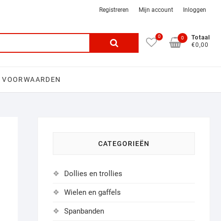
Registreren
Mijn account
Inloggen
0
Search
Totaal
0
€0,00
for:
 VOORWAARDEN
CATEGORIEËN
Dollies en trollies
Wielen en gaffels
Spanbanden