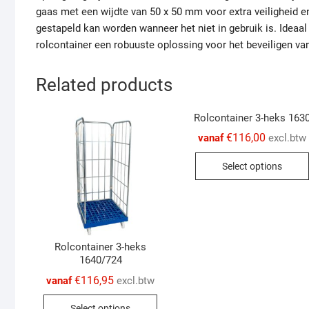
gaas met een wijdte van 50 x 50 mm voor extra veiligheid en 
gestapeld kan worden wanneer het niet in gebruik is. Ideaa
rolcontainer een robuuste oplossing voor het beveiligen va
Related products
Rolcontainer 3-heks 163
€
116,00
vanaf
excl.btw
Select options
Rolcontainer 3-heks
1640/724
€
116,95
vanaf
excl.btw
This
Select options