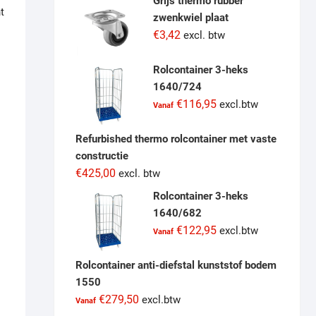
Grijs thermo rubber
t
zwenkwiel plaat
€
3,42
excl. btw
Rolcontainer 3-heks
1640/724
€
116,95
excl.btw
Vanaf
Refurbished thermo rolcontainer met vaste
constructie
€
425,00
his
excl. btw
roduct
Rolcontainer 3-heks
as
1640/682
ultiple
€
122,95
excl.btw
Vanaf
ariants.
he
Rolcontainer anti-diefstal kunststof bodem
ptions
1550
ay
€
279,50
excl.btw
Vanaf
e