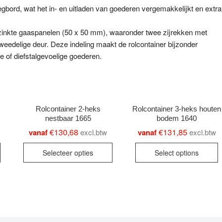
gbord, wat het in- en uitladen van goederen vergemakkelijkt en extra
 verzinkte gaaspanelen (50 x 50 mm), waaronder twee zijrekken met
weedelige deur. Deze indeling maakt de rolcontainer bijzonder
e of diefstalgevoelige goederen.
Rolcontainer 2-heks
Rolcontainer 3-heks houten
nestbaar 1665
bodem 1640
€
130,68
€
131,85
vanaf
excl.btw
vanaf
excl.btw
This
This
T
Selecteer opties
Select options
product
product
p
has
has
h
multiple
multiple
m
variants.
variants.
v
The
The
T
options
options
o