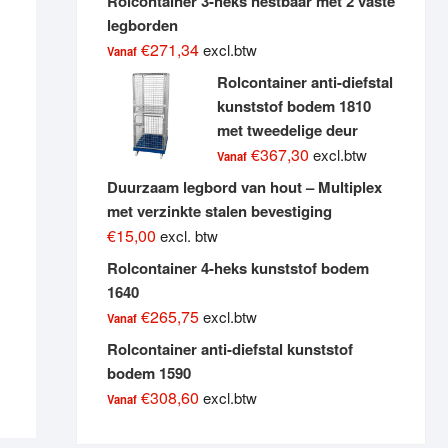
Rolcontainer 3-heks nestbaar met 2 vaste
legborden
€
271,34
excl.btw
Vanaf
Rolcontainer anti-diefstal
kunststof bodem 1810
met tweedelige deur
€
367,30
excl.btw
Vanaf
Duurzaam legbord van hout – Multiplex
met verzinkte stalen bevestiging
€
15,00
excl. btw
Rolcontainer 4-heks kunststof bodem
1640
his
€
265,75
excl.btw
roduct
Vanaf
as
Rolcontainer anti-diefstal kunststof
ultiple
bodem 1590
ariants.
€
308,60
excl.btw
Vanaf
he
ptions