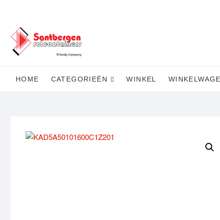
Ga
naar
de
inhoud
HOME
CATEGORIEËN
WINKEL
WINKELWAG