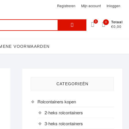
Registreren
Mijn account
Inloggen
Search
0
Totaal
0
€0,00
for:
MENE VOORWAARDEN
CATEGORIEËN
Rolcontainers kopen
2-heks rolcontainers
3-heks rolcontainers