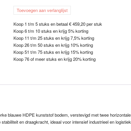
diefstal
Toevoegen aan verlanglijst
kunststof
bodem
Koop 1 t/m 5 stuks en betaal € 459,20 per stuk
1810
Koop 6 t/m 10 stuks en krijg 5% korting
met
Koop 11 t/m 25 stuks en krijg 7,5% korting
tweedelige
Koop 26 t/m 50 stuks en krijg 10% korting
deur
Koop 51 t/m 75 stuks en krijg 15% korting
quantity
Koop 76 of meer stuks en krijg 20% korting
 sterke blauwe HDPE kunststof bodem, verstevigd met twee horizontale
abiliteit en draagkracht, ideaal voor intensief industrieel en logistiek