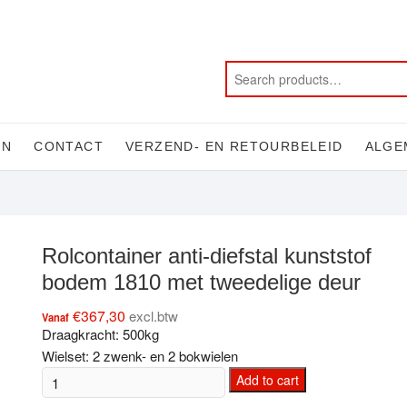
EN
CONTACT
VERZEND- EN RETOURBELEID
ALGE
Rolcontainer anti-diefstal kunststof
bodem 1810 met tweedelige deur
€
367,30
excl.btw
Vanaf
Draagkracht: 500kg
Wielset: 2 zwenk- en 2 bokwielen
Rolcontainer
Add to cart
anti-