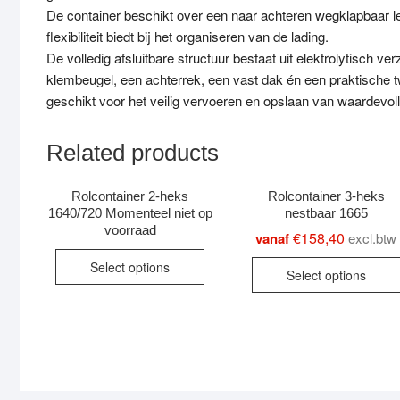
De container beschikt over een naar achteren wegklapbaar le
flexibiliteit biedt bij het organiseren van de lading.
De volledig afsluitbare structuur bestaat uit elektrolytisch
klembeugel, een achterrek, een vast dak én een praktische t
geschikt voor het veilig vervoeren en opslaan van waardevoll
Related products
Rolcontainer 2-heks
Rolcontainer 3-heks
1640/720 Momenteel niet op
nestbaar 1665
voorraad
€
158,40
vanaf
excl.btw
This
Select options
Select options
product
has
multiple
variants.
The
options