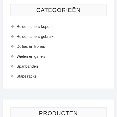
chosen
on
CATEGORIEËN
the
product
page
Rolcontainers kopen
Rolcontainers gebruikt
Dollies en trollies
Wielen en gaffels
Spanbanden
Stapelracks
PRODUCTEN