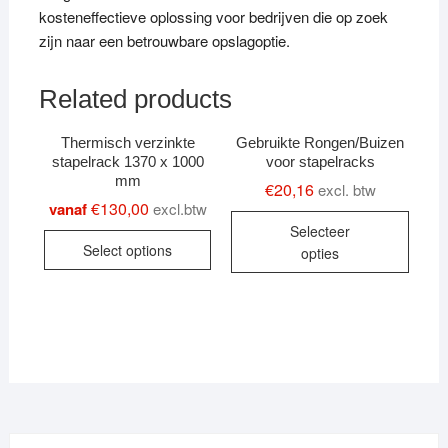
kosteneffectieve oplossing voor bedrijven die op zoek
zijn naar een betrouwbare opslagoptie.
Related products
Thermisch verzinkte
Gebruikte Rongen/Buizen
stapelrack 1370 x 1000
voor stapelracks
mm
€
20,16
excl. btw
€
130,00
vanaf
excl.btw
Selecteer
This
Select options
opties
product
has
multiple
variants.
The
options
may
be