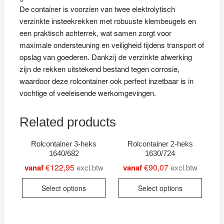
De container is voorzien van twee elektrolytisch
verzinkte insteekrekken met robuuste klembeugels en
een praktisch achterrek, wat samen zorgt voor
maximale ondersteuning en veiligheid tijdens transport of
opslag van goederen. Dankzij de verzinkte afwerking
zijn de rekken uitstekend bestand tegen corrosie,
waardoor deze rolcontainer ook perfect inzetbaar is in
vochtige of veeleisende werkomgevingen.
Related products
Rolcontainer 3-heks
Rolcontainer 2-heks
1640/682
1630/724
€
122,95
€
90,07
vanaf
excl.btw
vanaf
excl.btw
This
This
Select options
Select options
product
produc
has
has
multiple
multipl