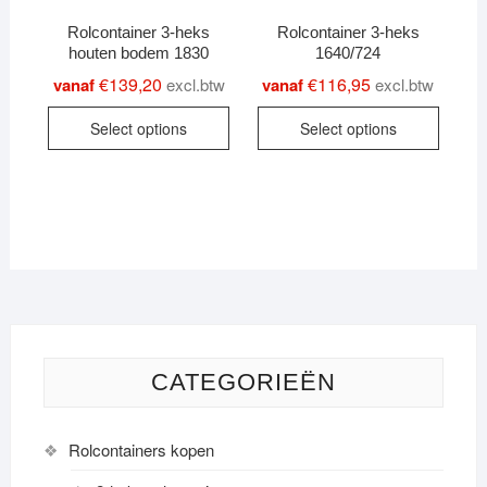
variants.
variant
Rolcontainer 3-heks
Rolcontainer 3-heks
The
The
houten bodem 1830
1640/724
options
option
€
139,20
€
116,95
vanaf
excl.btw
vanaf
excl.btw
may
may
This
This
be
be
Select options
Select options
product
produc
chosen
chose
has
has
on
on
multiple
multipl
the
the
variants.
variant
product
produc
The
The
page
page
options
option
may
may
be
be
chosen
chose
on
on
CATEGORIEËN
the
the
product
produc
Rolcontainers kopen
page
page