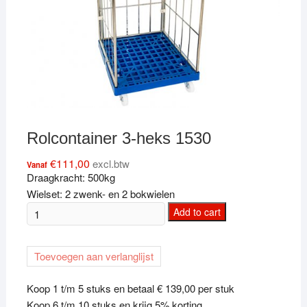
Rolcontainer 3-heks 1530
€
111,00
excl.btw
Vanaf
Draagkracht: 500kg
Wielset: 2 zwenk- en 2 bokwielen
Rolcontainer
Add to cart
3-
heks
Toevoegen aan verlanglijst
1530
quantity
Koop 1 t/m 5 stuks en betaal € 139,00 per stuk
Koop 6 t/m 10 stuks en krijg 5% korting