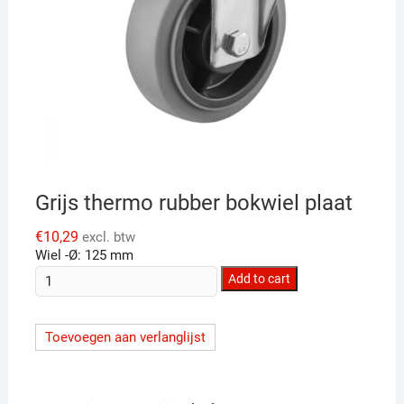
Grijs thermo rubber bokwiel plaat
€
10,29
excl. btw
Wiel -Ø: 125 mm
Grijs
Add to cart
thermo
rubber
Toevoegen aan verlanglijst
bokwiel
plaat
quantity