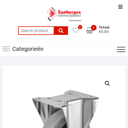
Ga
Top
naar
balk
de
men
inhoud
0
Totaal
0
Search
€0,00
for:
Categorieën