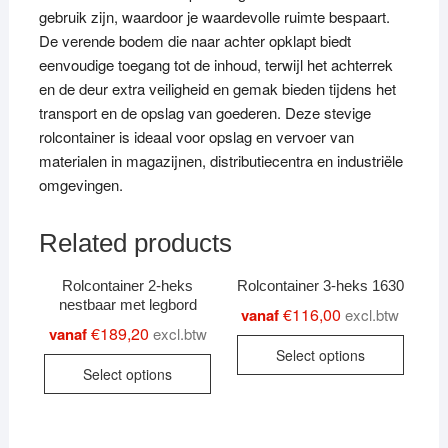
gebruik zijn, waardoor je waardevolle ruimte bespaart.
De verende bodem die naar achter opklapt biedt
eenvoudige toegang tot de inhoud, terwijl het achterrek
en de deur extra veiligheid en gemak bieden tijdens het
transport en de opslag van goederen. Deze stevige
rolcontainer is ideaal voor opslag en vervoer van
materialen in magazijnen, distributiecentra en industriële
omgevingen.
Related products
Rolcontainer 2-heks
Rolcontainer 3-heks 1630
nestbaar met legbord
€
116,00
vanaf
excl.btw
€
189,20
vanaf
excl.btw
This
Select options
This
produc
Select options
product
has
has
multipl
multiple
variant