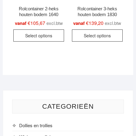
variants.
The
Rolcontainer 2-heks
Rolcontainer 3-heks
The
option
houten bodem 1640
houten bodem 1830
options
may
€
105,67
€
139,20
vanaf
excl.btw
vanaf
excl.btw
may
be
This
This
be
chose
Select options
Select options
product
produc
chosen
on
has
has
on
the
multiple
multipl
the
produc
variants.
variant
product
page
The
The
page
options
option
may
may
be
be
chosen
chose
on
on
CATEGORIEËN
the
the
product
produc
Dollies en trollies
page
page