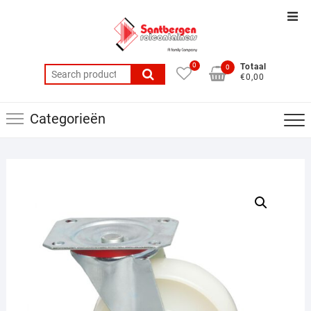
Ga
Top
naar
balk
de
men
inhoud
0
Totaal
0
Search
€0,00
for:
Categorieën