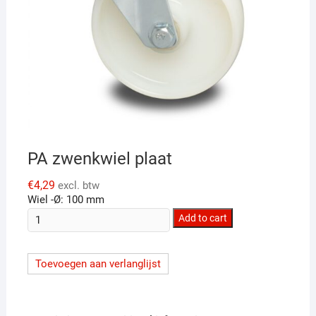
PA zwenkwiel plaat
€
4,29
excl. btw
Wiel -Ø: 100 mm
PA
Add to cart
zwenkwiel
plaat
Toevoegen aan verlanglijst
quantity