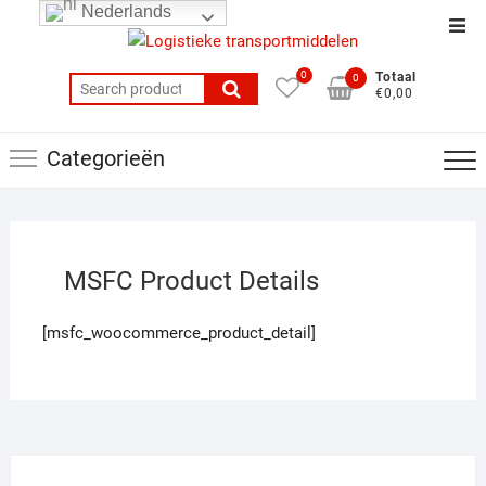
Ga
Nederlands
Top
naar
balk
de
0
Totaal
0
men
Search
inhoud
€0,00
for:
Categorieën
MSFC Product Details
[msfc_woocommerce_product_detail]