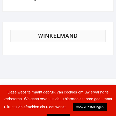
WINKELMAND
Deze website maakt gebruik van cookies om uw ervaring te
verbeteren. We gaan ervan uit dat u hiermee akkoord gaat, maar
u kunt zich afmelden als u dat wenst.
Cookie instellingen
Logistieke transportmiddelen
| Ontworpen door:
Theme Freesia
| © 2026