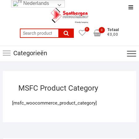
Ga
Nederlands
Top
naar
balk
de
men
inhoud
0
Totaal
0
Search
€0,00
for:
Categorieën
MSFC Product Category
[msfc_woocommerce_product_category]