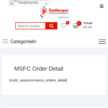
Ga
Nederlands
Top
naar
balk
de
men
inhoud
0
0
Totaal
Search
€0,00
for:
Categorieën
MSFC Order Detail
[msfc_woocommerce_orders_detail]