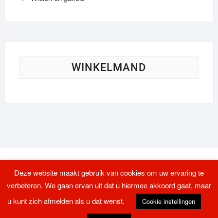
WINKELMAND
Deze website maakt gebruik van cookies om uw ervaring te
verbeteren. We gaan ervan uit dat u hiermee akkoord gaat, maar
u kunt zich afmelden als u dat wenst.
Cookie instellingen
Logistieke transportmiddelen
| Ontworpen door:
Theme Freesia
| © 2026